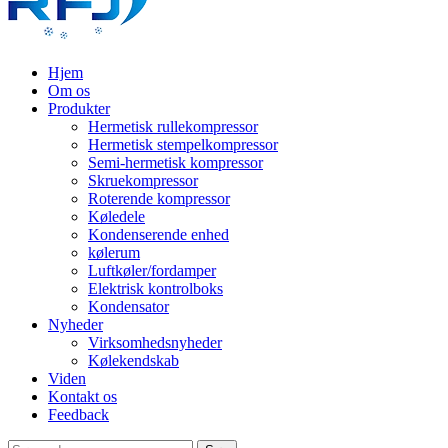
Hjem
Om os
Produkter
Hermetisk rullekompressor
Hermetisk stempelkompressor
Semi-hermetisk kompressor
Skruekompressor
Roterende kompressor
Køledele
Kondenserende enhed
kølerum
Luftkøler/fordamper
Elektrisk kontrolboks
Kondensator
Nyheder
Virksomhedsnyheder
Kølekendskab
Viden
Kontakt os
Feedback