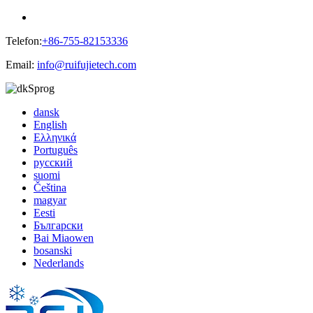
Telefon:
+86-755-82153336
Email:
info@ruifujietech.com
Sprog
dansk
English
Ελληνικά
Português
русский
suomi
Čeština
magyar
Eesti
Български
Bai Miaowen
bosanski
Nederlands