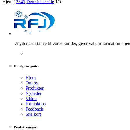
Hjem
1
2
3
4
5
Den sidste side
1/5
Vi yder assistance til vores kunder, giver valid information i he
Hurtig navigation
Hjem
Om os
Produkter
Nyheder
Viden
Kontakt os
Feedback
Site kort
Produktkategori