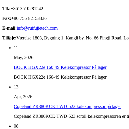
Tlf.:
+8613510281542
Fax:
+86-755-82153336
E-mail:
info@ruifujietech.com
Tilføje:
Værelse 1803, Bygning 1, Kangli by, No. 66 Pingji Road, L
11
May, 2026
BOCK HGX22e 160-4S Kølekompressor På lager
BOCK HGX22e 160-4S Kølekompressor På lager
13
Apr, 2026
Copeland ZR380KCE-TWD-523 kølekompressor på lager
Copeland ZR380KCE-TWD-523 scroll-kølekompressoren er tilgængel
08